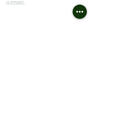
SUPPORT
FAQ
Contact :
info@myeasyflower.com
Tel : +41 22 557 1218
Rue Cecile-Bieler-Butticaz 7, 1er étage Atelier 110, 1207
Genève 8
INFORMATIONS
Livraisons
Retours et remboursements
Politique relative au cookies
Politique de confidentialité
© 2023 myeasyflower