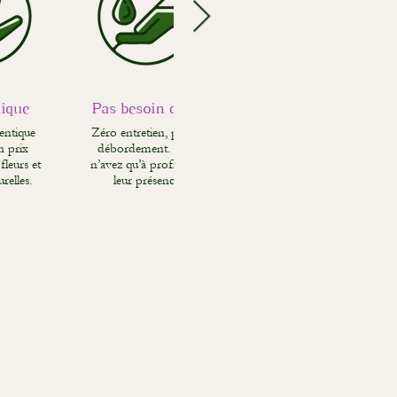
ique
Pas besoin d'eau
entique
Zéro entretien, pas de
n prix
débordement. Vous
fleurs et
n’avez qu’à profiter de
relles.
leur présence.