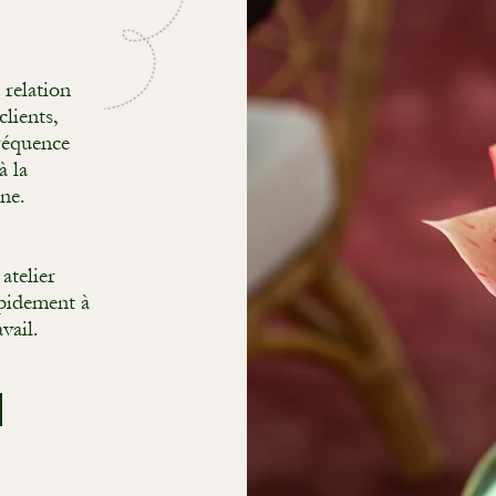
relation
clients,
fréquence
à la
ne.
atelier
apidement à
vail.