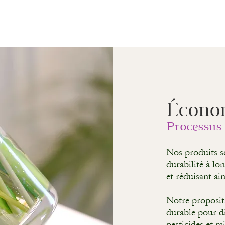
Écon
o
Proces
sus
Nos produits s
durabilité à lo
et réduisant ai
Notre proposit
durable pour di
pesticides et m