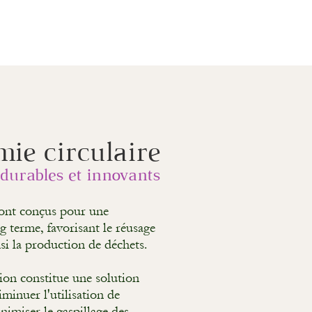
mie
circulai
re
durable
s et innovants
ont conçus pour une
ng terme, favorisant le réusage
nsi la production de déchets.
ion constitue une solution
minuer l'utilisation de
inimiser le gaspillage des