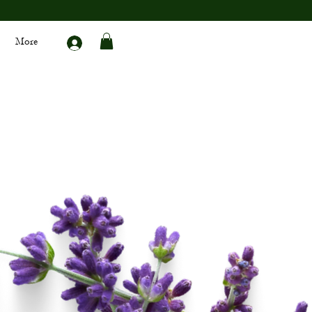
More
>